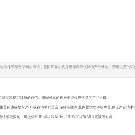
环境中也能保障稳定顺畅的通信，坚固可靠的机身更能保障优异的产品性能。清晰洪亮的
境中也能保障稳定顺畅的通信，坚固可靠的机身更能保障优异的产品性能。
盖的边缘地带,均可获得清晰的语音,保持高效沟通;内置大功率扬声器,保证声音清晰
制，可提供VHF146-174 MHz，UHF400-470 MHz宽频段对讲。