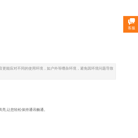
客服
语音更能应对不同的使用环境，如户外等嘈杂环境，避免因环境问题导致
洪亮,让您轻松保持通讯畅通。