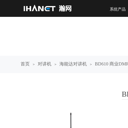
系统产品
首页
对讲机
海能达对讲机
BD610 商业D
＞
＞
＞
B